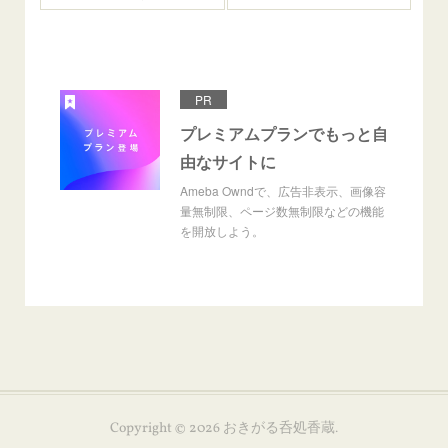
PR
プレミアムプランでもっと自
由なサイトに
Ameba Owndで、広告非表示、画像容
量無制限、ページ数無制限などの機能
を開放しよう。
Copyright ©
2026
おきがる呑処香蔵
.